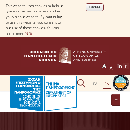
This website uses cookies to help us
give you the best experience when
you visit our website. By continuing
to use this website, you consent to
our use of these cookies. You can
learn more
here
THE DEPARTMENT
AT A GLANCE