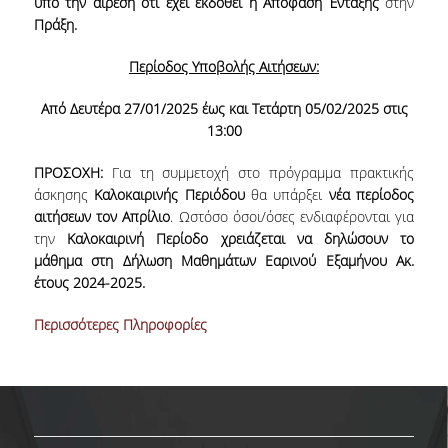
υπό την αίρεση ότι έχει εκδοθεί η Απόφαση Ένταξης
στην
Πράξη.
ERASMUS+
Περίοδος Υποβολής Αιτήσεων:
POSTGRADUATE STUDIES
Από Δευτέρα 27/01/2025 έως και Τετάρτη 05/02/2025 στις
M.SC. PROGRAMS
13:00
DOCTORAL PROGRAM
ΠΡΟΣΟΧΗ:
Για τη συμμετοχή στο πρόγραμμα πρακτικής
άσκησης
Καλοκαιρινής Περιόδου
θα υπάρξει
νέα περίοδος
QUALITY ASSURANCE
αιτήσεων τον Απρίλιο
. Ωστόσο όσοι/όσες ενδιαφέρονται για
την
Καλοκαιρινή Περίοδο χρειάζεται να δηλώσουν το
QUALITY POLICY
μάθημα στη Δήλωση Μαθημάτων Εαρινού Εξαμήνου Ακ.
ACCREDITATION
έτους 2024-2025.
AUEB QUALITY ASSURANCE UNIT
Περισσότερες Πληροφορίες
RESEARCH
RESEARCH LABS
RESEARCH GROUPS