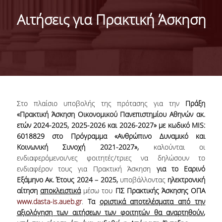
ABOUT THE DEPARTMENT
Αιτήσεις για Πρακτική Άσκηση
ADMINISTRATION
PERSONNEL
FACULTY
TEACHING STAFF (EEDIP)
Στο πλαίσιο υποβολής της πρότασης για την
Πράξη
SPECIAL TECHNICAL AND LABORATORY STAFF
«
Πρακτική Άσκηση Οικονομικού Πανεπιστημίου Αθηνών ακ.
ετών 2024-2025, 2025-2026 και 2026-2027
» με κωδικό MIS:
PHD CANDIDATES
6018829 στο Πρόγραμμα «Ανθρώπινο Δυναμικό και
Κοινωνική Συνοχή 2021-2027»,
καλούνται οι
UNDERGRADUATE STUDIES
ενδιαφερόμενοι/νες φοιτητές/τριες να δηλώσουν το
ενδιαφέρον τους για Πρακτική Άσκηση
για το Εαρινό
GENERAL INFORMATION
Εξάμηνο
Ακ. Έτους 2024 – 2025,
υποβάλλοντας
ηλεκτρονική
αίτηση
αποκλειστικά
μέσω του
ΠΣ Πρακτικής Άσκησης ΟΠΑ
COURSE GUIDE
www.dasta-is.aueb.gr
.
Τα
οριστικά αποτελέσματα από την
αξιολόγηση των αιτήσεων των φοιτητών θα αναρτηθούν
,
CURRICULUM