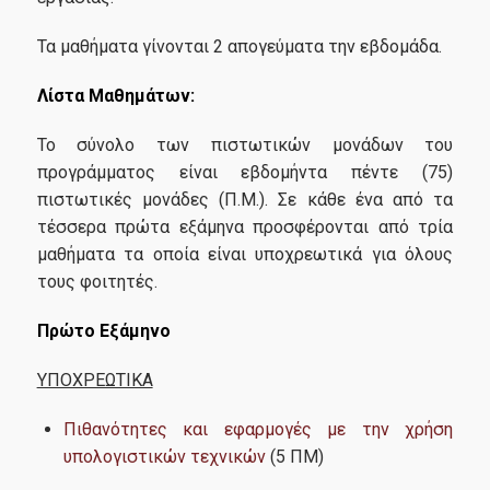
Υποψήφιοι
Τα μαθήματα γίνονται 2 απογεύματα την εβδομάδα.
Λίστα Μαθημάτων:
Προϋποθέσεις Εισαγωγής
Το σύνολο των πιστωτικών μονάδων του
Διαδικασία Αιτήσεων
προγράμματος είναι εβδομήντα πέντε (75)
πιστωτικές μονάδες (Π.Μ.). Σε κάθε ένα από τα
τέσσερα πρώτα εξάμηνα προσφέρονται από τρία
Καριέρα
μαθήματα τα οποία είναι υποχρεωτικά για όλους
τους φοιτητές.
Internships και Συνεργασίες
Πρώτο Εξάμηνο
Θέσεις Εργασίας
ΥΠΟΧΡΕΩΤΙΚΑ
Πιθανότητες και εφαρμογές με την χρήση
Έρευνα
υπολογιστικών τεχνικών
(5 ΠΜ)