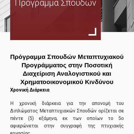
Πρόγραμμα Σπουδών
Σκοπός
Πρόγραμμα Σπουδών
Οδηγός Σπουδών
Κανονισμός Σπουδών
Οδηγός Εκπόνησης Διπλωματικής Εργασίας
Πρόγραμμα Σπουδών Μεταπτυχιακού
Διδάσκοντες
Προγράμματος στην Ποσοτική
Διαχείριση Αναλογιστικού και
Δίδακτρα & Υποτροφίες
Χρηματοοικονομικού Κινδύνου
Προγράμματα Μαθημάτων Εαρινού Εξαμήνου
Χρονική Διάρκεια
1ο Έτος
Η χρονική διάρκεια για την απονομή του
Διπλώματος Μεταπτυχιακών Σπουδών ορίζεται σε
2ο Έτος
πέντε (5) εξάμηνα, εκ των οποίων το 5ο
Προκήρυξη για το ακαδ. έτος 2026-27
αφιερώνεται στην συγγραφή της πτυχιακής
εργασίας.