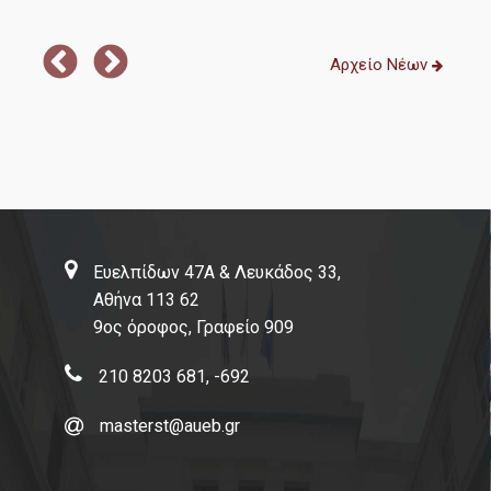
τερα
Αρχείο Νέων
Ευελπίδων 47Α & Λευκάδος 33,
Αθήνα 113 62
9ος όροφος, Γραφείο 909
210 8203 681, -692
masterst@aueb.gr