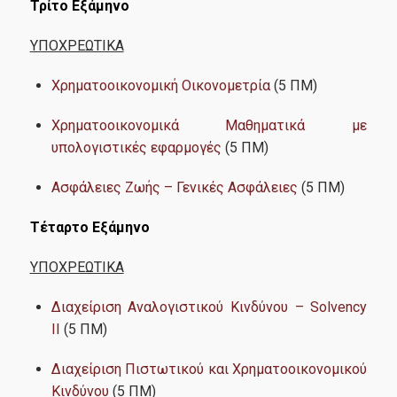
Επαγγελματικά Σεμινάρια
Τρίτο Εξάμηνο
Short Courses
ΥΠΟΧΡΕΩΤΙΚΑ
Συνέδρια
Χρηματοοικονομική Οικονομετρία
(5 ΠΜ)
Event Calendar
Χρηματοοικονομικά Μαθηματικά με
υπολογιστικές εφαρμογές
(5 ΠΜ)
Διασφάλιση Ποιότητας
Ασφάλειες Ζωής – Γενικές Ασφάλειες
(5 ΠΜ)
​Τέταρτο Εξάμηνο
Πολιτική ποιότητας
ΥΠΟΧΡΕΩΤΙΚΑ
Πιστοποίηση
Διαχείριση Αναλογιστικού Κινδύνου – Solvency
ΜΟΔΙΠ
II
(5 ΠΜ)
Διαχείριση Πιστωτικού και Χρηματοοικονομικού
Επικοινωνία
Κινδύνου
(5 ΠΜ)