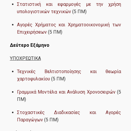
Στατιστική και εφαρμογές με την χρήση
Δημοσιεύσεις
υπολογιστικών τεχνικών
(5 ΠΜ)
Εργαστήρια
Αγορές Χρήματος και Χρηματοοικονομική των
Εργαστήριο Εφαρμοσμένης Στατιστικής, Πιθανοτήτων και
Επιχειρήσεων
(5 ΠΜ)
Ανάλυσης Δεδομένων
Δεύτερο Εξάμηνο
Εργαστήριο Στατιστικής Μεθοδολογίας
​ΥΠΟΧΡΕΩΤΙΚΑ
Εργαστήριο Στοχαστικής Μοντελοποίησης και
Εφαρμογών
Τεχνικές Βελτιστοποίησης και θεωρία
χαρτοφυλακίου
(5 ΠΜ)
Εργαστήριο Υπολογιστικής και Μπεϋζιανής Στατιστικής
Γραμμικά Μοντέλα και Ανάλυση Χρονοσειρών
(5
ΠΜ)
Δράσεις
Στοχαστικές Διαδικασίες και Αγορές
Παραγώγων
(5 ΠΜ)
Ερευνητικά Σεμινάρια